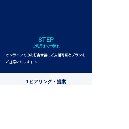
STEP
​ご利用までの流れ
​オンラインでのお打合せ後にご支援可否とプランを
ご提案いたします ※
1.ヒアリング​・提案
オンラインでのヒアリング後にご支援可否、
ご要望に合ったプランについてご提案いたし
ます。
2.契約