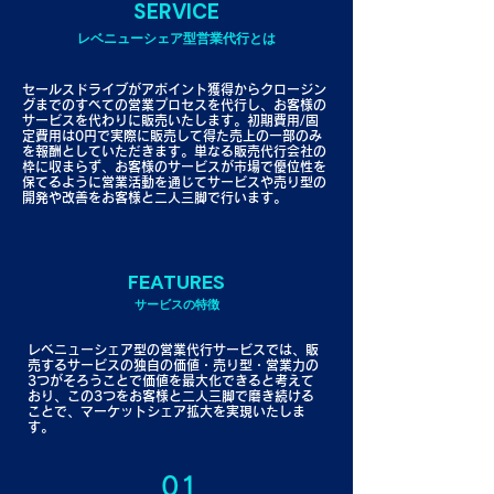
SERVICE
レベニューシェア型営業代行とは
セールスドライブがアポイント獲得からクロージン
グまでのすべての営業プロセスを代行し、お客様の
サービスを代わりに販売いたします。初期費用/固
定費用は0円で実際に販売して得た売上の一部のみ
を報酬としていただきます。単なる販売代行会社の
枠に収まらず、お客様のサービスが市場で優位性を
保てるように営業活動を通じてサービスや売り型の
開発や改善をお客様と二人三脚で行います。
FEATURES
​サービスの特徴
レベニューシェア型の営業代行サービスでは、販
売するサービスの独自の価値・売り型・営業力の
3つがそろうことで価値を最大化できると考えて
おり、この3つをお客様と二人三脚で磨き続ける
ことで、マーケットシェア拡大を実現いたしま
す。
01